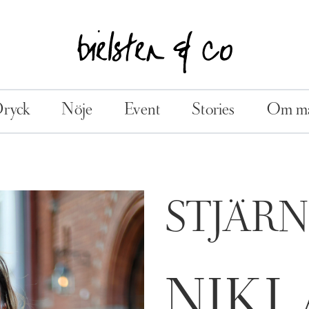
Dryck
Nöje
Event
Stories
Om ma
STJÄR
NIKL