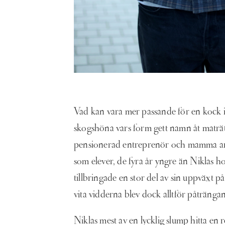
Vad kan vara mer passande för en kock in
skogshöna vars form gett namn åt maträtt
pensionerad entreprenör och mamma arbe
som elever, de fyra år yngre än Niklas 
tillbringade en stor del av sin uppväxt p
vita vidderna blev dock alltför påtränga
Niklas mest av en lycklig slump hitta en