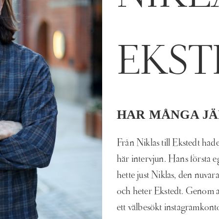
EKS
HAR MÅNGA JÄ
Från Niklas till Ekstedt ha
här intervjun. Hans första 
hette just Niklas, den nuva
och heter Ekstedt. Genom 
ett välbesökt instagramkont