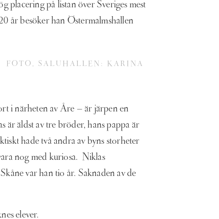
ög placering på listan över Sveriges mest
20 år besöker han Östermalmshallen
D FOTO, SALUHALLEN: KARINA
ort i närheten av Åre – är järpen en
s är äldst av tre bröder, hans pappa är
iskt hade två andra av byns storheter
 vara nog med kuriosa. Niklas
 i Skåne var han tio år. Saknaden av de
knes elever.