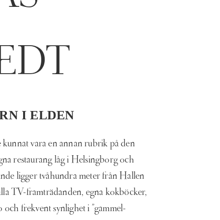
TEDT
RN I ELDEN
de kunnat vara en annan rubrik på den
egna restaurang låg i Helsingborg och
rande ligger tvåhundra meter från Hallen
alla TV-framträdanden, egna kokböcker,
o och frekvent synlighet i ”gammel-