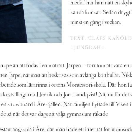
media” har han nått en skyh
kända kockar. Sedan drygt 
minst en gång i veckan.
TEXT: CLAES KANOL
LJUNGDAHL
 spe än att födas i en maträtt. Järpen – förutom att vara en 
en Järpe, närmast att beskrivas som avlånga köttbullar. Nikla
tade som lärarinna i ortens Montessori-skola. Där hon fakt
hockeytvillingarna Henrik och Joel Lundqvist! Nä, nu får det
å en snowboard i Åre-fjällen. När familjen flyttade till Viken
nde så när det var dags att välja gymnasium råkade
 restaurangskola i Åre, där man hade ett internat för utomsoc