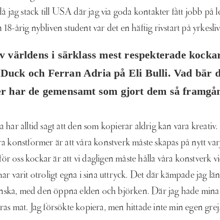
då jag stack till USA där jag via goda kontakter fått jobb på
8-årig nybliven student var det en häftig rivstart på yrkesliv
v världens i särklass mest respekterade kocka
Duck och Ferran Adria på Eli Bulli. Vad bär d
er har de gemensamt som gjort dem så framgång
 har alltid sagt att den som kopierar aldrig kan vara kreati
a konstformer är att våra konstverk måste skapas på nytt va
för oss kockar är att vi dagligen måste hålla våra konstverk v
ar varit otroligt egna i sina uttryck. Det där kämpade jag l
venska, med den öppna elden och björken. Där jag hade mina r
ras mat. Jag försökte kopiera, men hittade inte min egen gre