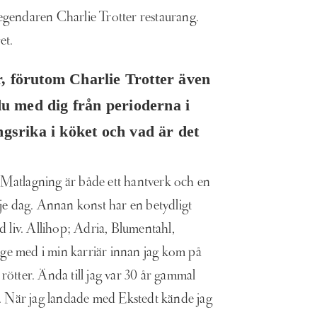
 legendaren Charlie Trotter restaurang.
et.
r, förutom Charlie Trotter även
u med dig från perioderna i
srika i köket och vad är det
v. Matlagning är både ett hantverk och en
rje dag. Annan konst har en betydligt
id liv. Allihop; Adria, Blumentahl,
änge med i min karriär innan jag kom på
ötter. Ända till jag var 30 år gammal
j. När jag landade med Ekstedt kände jag