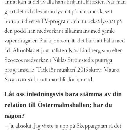
annat kan ta del av alla hans briljanta låttexter. När man
gjort det och dessutom lyssnat på hans musik, sett
honom i diverse TV-program och nu också lyssnat på
den podd han medverkar i tillsammans med gamle
vapendragaren Plura Jonsson, är det bara att hålla med
f.d. Aftonbladet-journalisten Klas Lindberg som efter
Scoccos medverkan i Niklas Strömstedts puttriga
programserie ”Tack för musiken” 2015 skrev: Mauro
Scocco är så bra att man blir förbannad.
Låt oss inledningsvis bara stämma av din
relation till Östermalmshallen; har du
någon?
– Ja, absolut. Jag växte ju upp på Skeppargatan så det