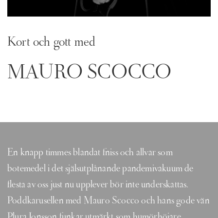
Kort och gott med
MAURO SCOCCO
En knapp timmes blandat fniss och allvar som
botemedel i det själsutplånande pandemivakuum de
flesta av oss just nu upplever bör inte underskattas.
Poddkarusellen med Mauro Scocco och hans gode vän
Plura Jonsson funkar utmärkt som humörhöjare.