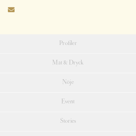
Profiler
Mat & Dryck
Nöje
Event
Stories