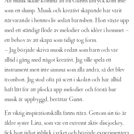
Att musik skulle komma att bli Gunns uttryck kom inte
som en slump. Musik och kreativt skapande har varit
närvarande i hennes liv sedan barnsben. Hon växte upp
med ett ständigt flöde av melodier och idéer i hemmet –
ett behov av att skapa som tidigt tog form.
– Jag började skriva musik redan som barn och var
alltid i gång med något kreativt. Jag ville spela ett
instrument men inte samma som alla andra, så det blev
trombon. Jag stod ofta på scen i skolan och har alltid
haft lätt för att plocka upp melodier och förstå hur
musik är uppbyggd, berättar Gunn.
En viktig inspirationskälla fanns nära. Genom sin tio år
äldre syster Lina, som var en extremt aktiv discjockey,
fick hon tidigt inblick i yrket och började experimentera