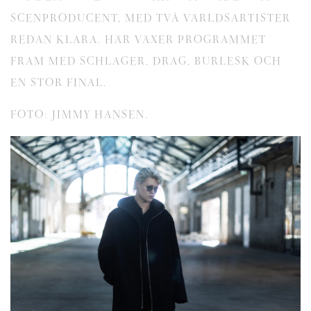
SCENPRODUCENT, MED TVÅ VÄRLDSARTISTER
REDAN KLARA. HÄR VÄXER PROGRAMMET
FRAM MED SCHLAGER, DRAG, BURLESK OCH
EN STOR FINAL.
FOTO: JIMMY HANSEN.