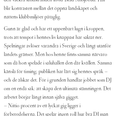
den vackra sandstranden invid Ystad Saltsjöbad. Här
blir kontrasten mellan det öppna landskapet och
nattens klubbmiljöer påtaglig.
Gunn är glad och har ett uppenbart lugn i kroppen,
trots att tempot i hennes liv knappast har saktat ner.
Spelningar avlöser varandra i Sverige och långt utanför
landets gränser. Men hos henne finns samma närvaro
som då hon spelade i saluhallen den där kvällen. Samma
känsla för timing; publiken har lärt sig hennes språk –
och de älskar det. För i grunden handlar jobbet som DJ
om en enda sak: att skapa den ultimata stämningen. Det
arbetet börjar långt innan själva gigget.
– Nittio procent av ett lyckat gig ligger i
förberedelserna. Det spelar ingen roll hur bra DJ man