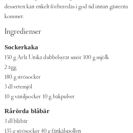
desserten kan enkelt förberedas i god tid innan gästerna
kommer.
Ingredienser
Sockerkaka
150 g Arla Unika dubbelsyrat smör 100 g mjölk
2 ägg
180 g strösocker
3 dl vetemjöl
10 g vaniljsocker 10 g bakpulver
Rårörda blåbär
3 dl blåbär
135 g strösocker 40 g fänkålspollen