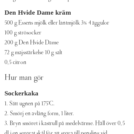
Den Hvide Dame kräm
500 g Essens mjölk eller lantmjölk 3% 4 äggulor
100 g strösocker
200 g Den Hvide Dame
72 g majsstärkelse 10 g salt
0,5 citron
Hur man gör
Sockerkaka
1. Sätt ugnen på 175°C.
2. Smörj en avlång form, 1 liter.
3. Bryn smöret i kastrull på medelvärme. Häll över 0,5
dl i en separat skål för att spara till pensling vid