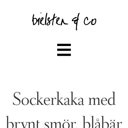
Sockerkaka med
brynt smör, blåbär