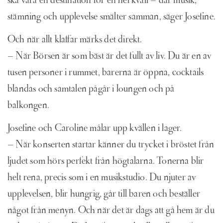
ska vara en destination för en hel kväll – där musik,
stämning och upplevelse smälter samman, säger Josefine.
Och när allt klaffar märks det direkt.
– När Börsen är som bäst är det fullt av liv. Du är en av
tusen personer i rummet, barerna är öppna, cocktails
blandas och samtalen pågår i loungen och på
balkongen.
Josefine och Caroline målar upp kvällen i lager.
– När konserten startar känner du trycket i bröstet från
ljudet som hörs perfekt från högtalarna. Tonerna blir
helt rena, precis som i en musikstudio. Du njuter av
upplevelsen, blir hungrig, går till baren och beställer
något från menyn. Och när det är dags att gå hem är du