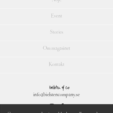
Nöje
Event
Stories
Om magasinet
Kontakt
info@bielstencompany.se