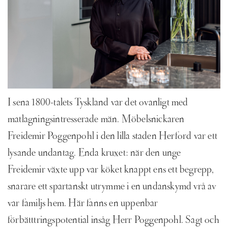
I sena 1800-talets Tyskland var det ovanligt med
matlagningsintresserade män. Möbelsnickaren
Freidemir Poggenpohl i den lilla staden Herford var ett
lysande undantag. Enda kruxet: när den unge
Freidemir växte upp var köket knappt ens ett begrepp,
snarare ett spartanskt utrymme i en undanskymd vrå av
var familjs hem. Här fanns en uppenbar
förbätttringspotential insåg Herr Poggenpohl. Sagt och