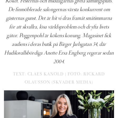
Köket. Festernas och middagarnas givna samlingsplats.
De finmöblerade salongernas värsta konkurrent om
gästernas gunst. Det är hit vi dras framåt småtimmarna
för att skvallra, lösa världsproblem och dryfta livets
gåtor. Poggenpohl är kökens konung. Magasinet fick
audiens i deras butik på Birger Jarlsgatan 34, där
Hudiksvallsbördiga Anette Ersa Engberg regerar sedan
2004.
TEXT: CLAES KANOLD | FOTO: RICKARD
OLAUSSON (SKVADER MEDIA)