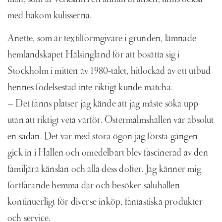
man, som är verksam i en annan bransch, finns också
med bakom kulisserna.
Anette, som är textilformgivare i grunden, lämnade
hemlandskapet Hälsingland för att bosätta sig i
Stockholm i mitten av 1980-talet, hitlockad av ett utbud
hennes födelsestad inte riktigt kunde matcha.
– Det fanns platser jag kände att jag måste söka upp
utan att riktigt veta varför. Östermalmshallen var absolut
en sådan. Det var med stora ögon jag första gången
gick in i Hallen och omedelbart blev fascinerad av den
familjära känslan och alla dess dofter. Jag känner mig
fortfarande hemma där och besöker saluhallen
kontinuerligt för diverse inköp, fantastiska produkter
och service.