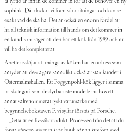
ta fyrtio år innan de kommer in för att de behöver en ny
sophink. Då plockar vi fram våra ritningar och kan se
exakt vad de ska ha. Det är också en enorm fördel att
ha all teknisk information till hands om det kommer in
en kund som säger att den har ett kök från 1989 och nu
vill ha det kompletterat.
Anette avslöjar att många av köken har en adress som
antyder att dess ägare sannolikt också är stamkunder i
Östermalmshallen. Ett Poggenpohl-kök ligger i samma
priskategori som de dyrbaraste modellerna hos ett
annat välrenommerat tyskt varumärke med
begynnelsebokstaven P, vi syftar förstås på Porsche.
– Detta är en livsstilsprodukt. Processen från det att du
första gången stiger in i vår butik går att jämföra med